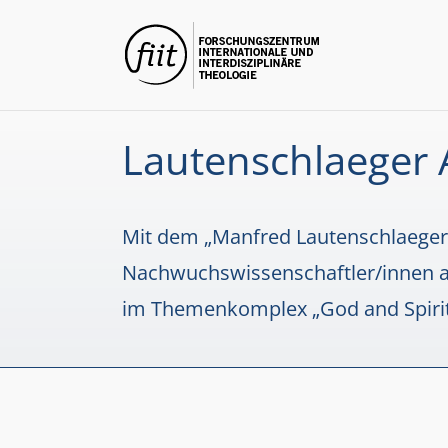
Zum
Inhalt
springen
Lautenschlaeger
Mit dem „Manfred Lautenschlaeger 
Nachwuchswissenschaftler/innen au
im Themenkomplex „God and Spiritu