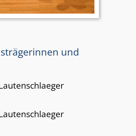
isträgerinnen und
 Lautenschlaeger
 Lautenschlaeger